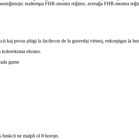
orreĝimojn: realtempa FHR-montra reĝimo, averaĝa FHR-montra reĝimo
kcii kaj povas pliigi la facilecon de la gravedaj virinoj, enkorpigas la
a kolorekrana ekrano.
rmala gamo
 funkcii ne malpli ol 8 horojn.