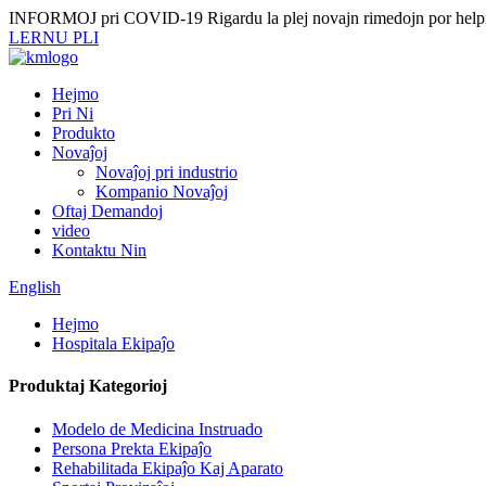
INFORMOJ pri COVID-19
Rigardu la plej novajn rimedojn por helpi
LERNU PLI
Hejmo
Pri Ni
Produkto
Novaĵoj
Novaĵoj pri industrio
Kompanio Novaĵoj
Oftaj Demandoj
video
Kontaktu Nin
English
Hejmo
Hospitala Ekipaĵo
Produktaj Kategorioj
Modelo de Medicina Instruado
Persona Prekta Ekipaĵo
Rehabilitada Ekipaĵo Kaj Aparato