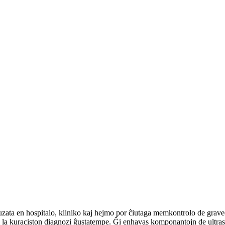
 uzata en hospitalo, kliniko kaj hejmo por ĉiutaga memkontrolo de grav
i la kuraciston diagnozi ĝustatempe. Ĝi enhavas komponantojn de ultraso