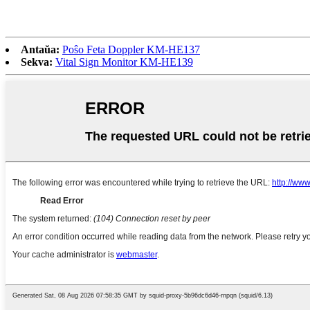
Antaŭa:
Poŝo Feta Doppler KM-HE137
Sekva:
Vital Sign Monitor KM-HE139