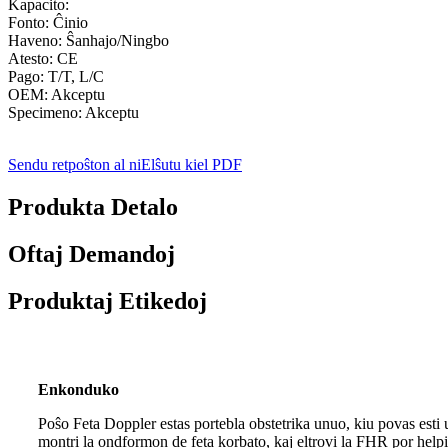
Kapacito:
Fonto: Ĉinio
Haveno: Ŝanhajo/Ningbo
Atesto: CE
Pago: T/T, L/C
OEM: Akceptu
Specimeno: Akceptu
Sendu retpoŝton al ni
Elŝutu kiel PDF
Produkta Detalo
Oftaj Demandoj
Produktaj Etikedoj
Enkonduko
Poŝo Feta Doppler estas portebla obstetrika unuo, kiu povas esti
montri la ondformon de feta korbato, kaj eltrovi la FHR por help