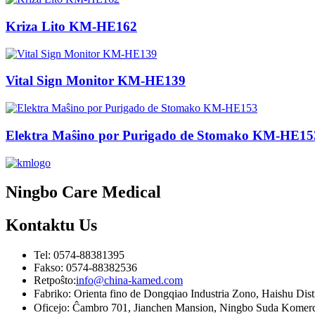
Kriza Lito KM-HE162
Vital Sign Monitor KM-HE139
Elektra Maŝino por Purigado de Stomako KM-HE15
Ningbo Care Medical
Kontaktu
Us
Tel: 0574-88381395
Fakso: 0574-88382536
Retpoŝto:
info@china-kamed.com
Fabriko: Orienta fino de Dongqiao Industria Zono, Haishu Di
Oficejo: Ĉambro 701, Jianchen Mansion, Ningbo Suda Komerca