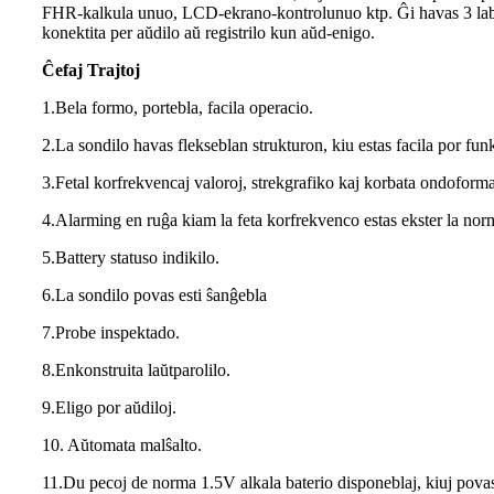
FHR-kalkula unuo, LCD-ekrano-kontrolunuo ktp. Ĝi havas 3 lab
konektita per aŭdilo aŭ registrilo kun aŭd-enigo.
Ĉefaj Trajtoj
1.Bela formo, portebla, facila operacio.
2.La sondilo havas flekseblan strukturon, kiu estas facila por fun
3.Fetal korfrekvencaj valoroj, strekgrafiko kaj korbata ondoform
4.Alarming en ruĝa kiam la feta korfrekvenco estas ekster la no
5.Battery statuso indikilo.
6.La sondilo povas esti ŝanĝebla
7.Probe inspektado.
8.Enkonstruita laŭtparolilo.
9.Eligo por aŭdiloj.
10. Aŭtomata malŝalto.
11.Du pecoj de norma 1.5V alkala baterio disponeblaj, kiuj povas