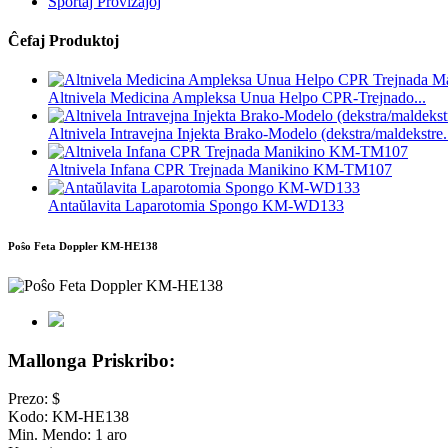
Sportaj Provizaĵoj
Ĉefaj Produktoj
Altnivela Medicina Ampleksa Unua Helpo CPR-Trejnado...
Altnivela Intravejna Injekta Brako-Modelo (dekstra/maldekstre.
Altnivela Infana CPR Trejnada Manikino KM-TM107
Antaŭlavita Laparotomia Spongo KM-WD133
Poŝo Feta Doppler KM-HE138
Mallonga Priskribo:
Prezo: $
Kodo: KM-HE138
Min. Mendo: 1 aro